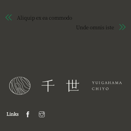
Aliquip ex ea commodo
Unde omnis iste
Links