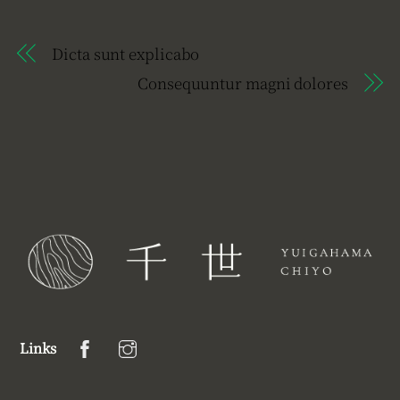
Dicta sunt explicabo
Consequuntur magni dolores
Links