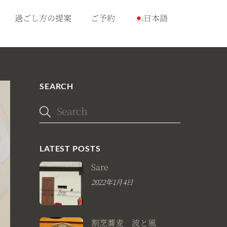
過ごし方の提案
ご予約
日本語
SEARCH
LATEST POSTS
Sare
2022年1月4日
割烹蕎麦 波と風