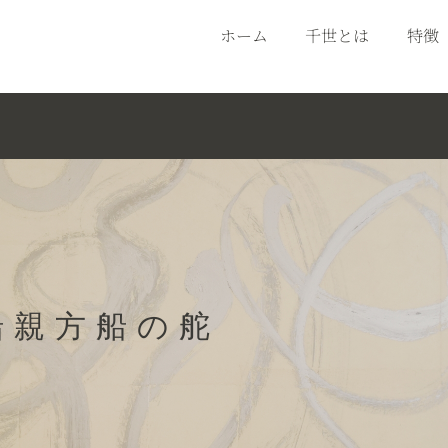
ホーム
千世とは
特徴
船親方船の舵