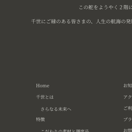
この舵をようやく２階
千世にご縁のある皆さまの、人生の航海の発
Home
お
千世とは
ア
ご
さらなる未来へ
特徴
プ
お
こだわりの素材と調度品