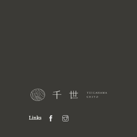
。
Links