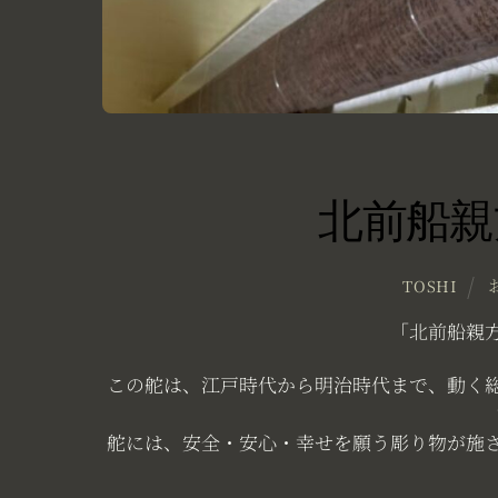
北前船親
TOSHI
「北前船親
この舵は、江戸時代から明治時代まで、動く
舵には、安全・安心・幸せを願う彫り物が施