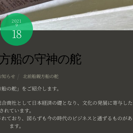
2021
9
18
方船の守神の舵
お知らせ
北前船親方船の舵
方船の舵」をご紹介します。
総合商社として日本経済の礎となり、文化の発展に寄与した
されています。
されており、図らずも今の時代のビジネスと通ずるものがあ
ます。