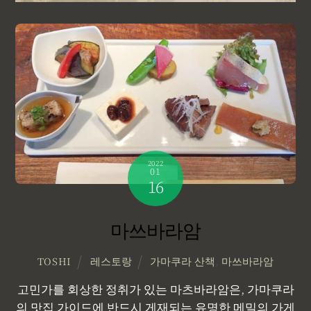
2022
01
16
마쓰바라암
레스토랑
가마쿠라 산책
,
마쓰바라암
TOSHI
고민가를 회상한 정취가 있는 마츠바라암은, 가마쿠라
의 맛집 가이드에 반드시 게재되는 유명한 메밀의 가게