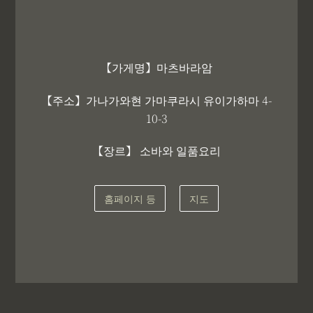
【가게명】마츠바라암
【주소】가나가와현 가마쿠라시 유이가하마 4-
10-3
【장르】 소바와 일품요리
홈페이지 등
지도