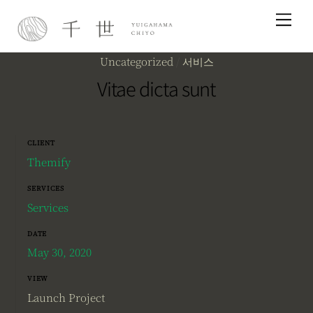
Skip
Me
to
content
Uncategorized
/
서비스
Vitae dicta sunt
CLIENT
Themify
SERVICES
Services
DATE
May 30, 2020
VIEW
Launch Project