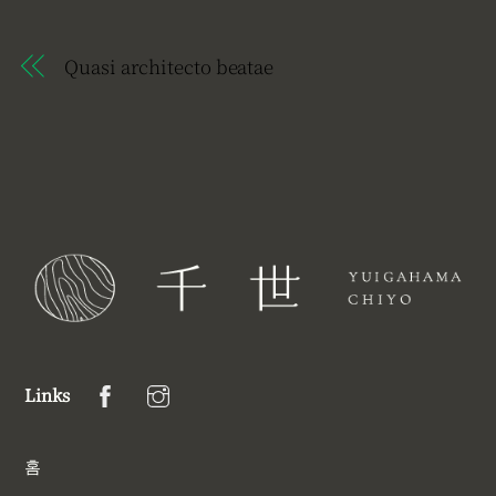
Quasi architecto beatae
Links
홈