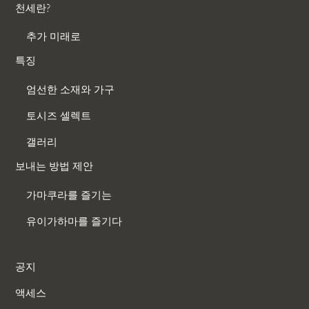
천세란?
추가 미래로
특징
엄선한 소재와 가구
토시즈 셀렉트
갤러리
보내는 방법 제안
가마쿠라를 즐기는
유이가하마를 즐기다
공지
액세스