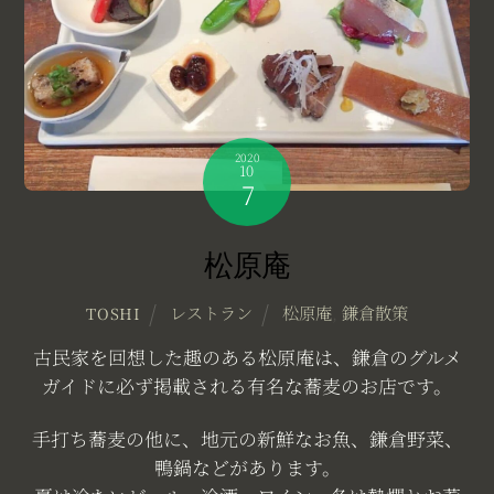
2020
10
7
松原庵
レストラン
松原庵
,
鎌倉散策
TOSHI
古民家を回想した趣のある松原庵は、鎌倉のグルメ
ガイドに必ず掲載される有名な蕎麦のお店です。
手打ち蕎麦の他に、地元の新鮮なお魚、鎌倉野菜、
鴨鍋などがあります。