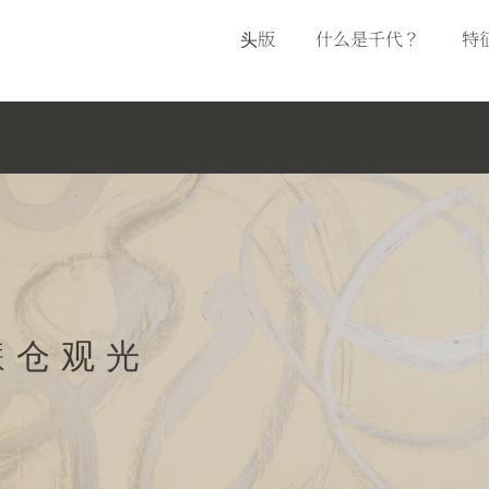
头版
什么是千代？
特
镰仓观光