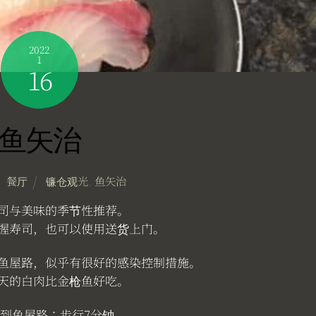
2022
1
16
鱼矢治
餐厅
镰仓观光
,
鱼矢治
司与美味的季节性推荐。
握寿司，也可以使用送货上门。
鱼屋路，似乎有很好的感染控制措施。
天的白肉比金枪鱼好吃。
到鱼屋路：步行7分钟