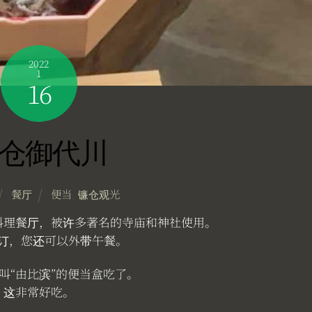
2022
1
16
仓御代川
餐厅
便当
,
镰仓观光
料理餐厅，被许多著名的寺庙和神社使用。
订，您还可以外带午餐。
叫“由比滨”的便当盒吃了。
这非常好吃。