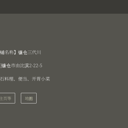
铺名称】镰仓三代川
]镰仓市由比滨2-22-5
 怀石料理、便当、开胃小菜
主页
等
地图