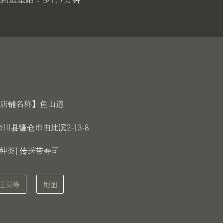
店铺名称】鱼山道
奈川县镰仓市由比滨2-13-8
[种类] 传送带寿司
主页等
地图