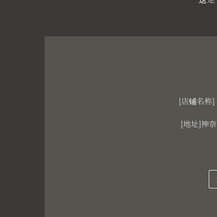
[店铺名称] L
[地址]神奈