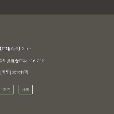
【店铺名称】Sare
奈川县镰仓市坂下16-7 1F
[类型] 意大利语
主页等
地图