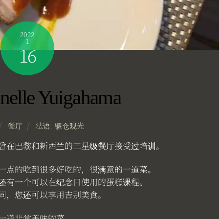
2022
1
16
nelle Yuigahama
餐厅
法语
,
镰仓观光
曾在巴黎和新西兰的三星级餐厅接受过培训。
一点的吃到很多好吃的，很满意的一道菜。
还有一个可以在纪念日使用的蛋糕课程。
同，您还可以享用吉别美食。
一道非常美味的菜。