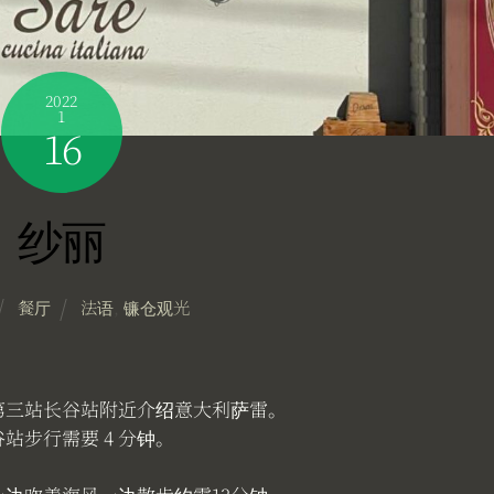
2022
1
16
纱丽
餐厅
法语
,
镰仓观光
第三站长谷站附近介绍意大利萨雷。
站步行需要 4 分钟。