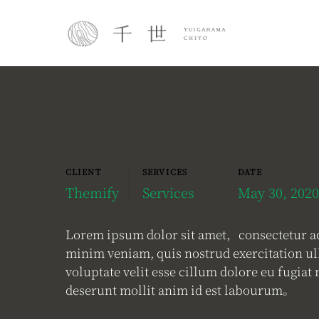
Skip
to
content
CLIENT
SERVICES
DATE
Themify
Services
May 30, 202
Lorem ipsum dolor sit amet，consectetur ad
minim veniam, quis nostrud exercitation ul
voluptate velit esse cillum dolore eu fugiat
deserunt mollit anim id est labourum。