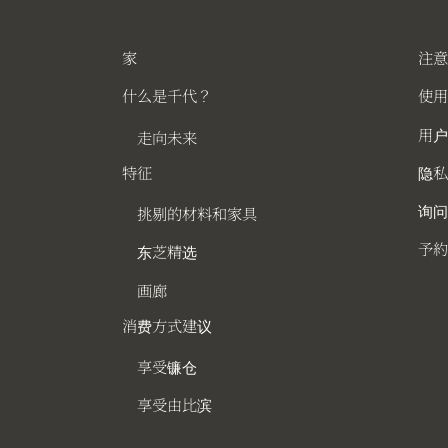
家
注
什么是千代？
使
用
走向未来
特征
隐私
询
挑剔的材料和家具
予約
东芝精选
画廊
消费方式建议
享受镰仓
享受由比滨