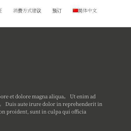
征
消费方式建议
预订
简体中文
bore et dolore magna aliqua。 Ut enim ad
 Duis aute irure dolor in reprehenderit in
n proident, sunt in culpa qui officia