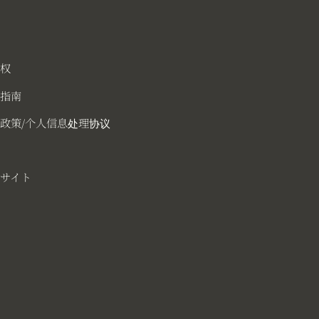
意
用权
户指南
政策/个人信息处理协议
问
サイト