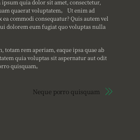
ipsum quia dolor sit amet, consectetur,
iquam quaerat voluptatem。 Ut enim ad
 ex ea commodi consequatur? Quis autem vel
 qui dolorem eum fugiat quo voluptas nulla
m, totam rem aperiam, eaque ipsa quae ab
tatem quia voluptas sit aspernatur aut odit
 porro quisquam。
Neque porro quisquam