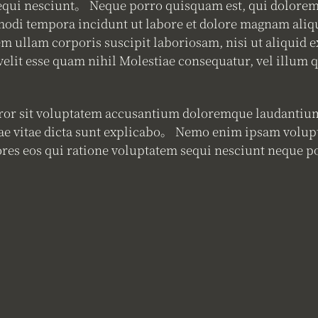
equi nesciunt。 Neque porro quisquam est, qui dolorem 
 modi tempora incidunt ut labore et dolore magnam al
 ullam corporis suscipit laboriosam, nisi ut aliquid
velit esse quam nihil Molestiae consequatur, vel illum
error sit voluptatem accusantium doloremque laudantiu
eatae vitae dicta sunt explicabo。 Nemo enim ipsam volup
lores eos qui ratione voluptatem sequi nesciunt neque