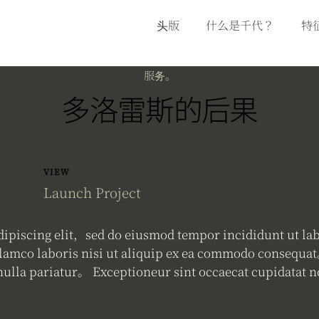
头版
什么是千代？
特
服务。
多洛雷斯的后果
VIEW
0
Launch Project
ipiscing elit，sed do eiusmod tempor incididunt ut la
lamco laboris nisi ut aliquip ex ea commodo consequat。
 nulla pariatur。 Exceptioneur sint occaecat cupidatat no